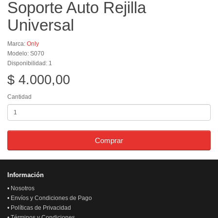
Soporte Auto Rejilla
Universal
Marca:
Only
Modelo: S070
Disponibilidad: 1
$ 4.000,00
Cantidad
Comprar
Información
•
Nosotros
•
Envíos y Condiciones de Pago
•
Políticas de Privacidad
•
Términos y Condiciones