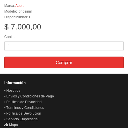
Marca:
Apple
Modelo: iphosimil
Disponibilidad: 1
$ 7.000,00
Cantidad
Comprar
Información
•
Nosotros
•
Envíos y Condiciones de Pago
•
Políticas de Privacidad
•
Términos y Condiciones
•
Política de Devolución
•
Servicio Empresarial
Mapa